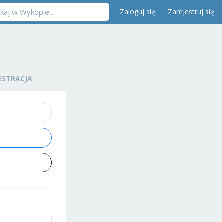
Zaloguj się
Zarejestruj się
ESTRACJA