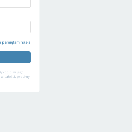
e pamiętam hasła
ykop.pl w jego
 w całości, prosimy