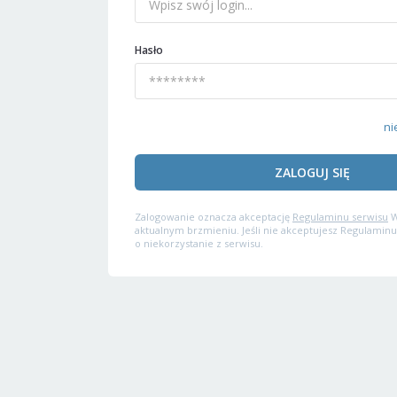
Hasło
ni
ZALOGUJ SIĘ
Zalogowanie oznacza akceptację
Regulaminu serwisu
W
aktualnym brzmieniu. Jeśli nie akceptujesz Regulaminu
o niekorzystanie z serwisu.