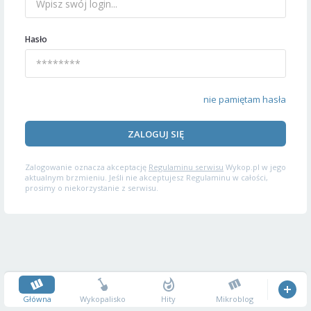
Hasło
nie pamiętam hasła
ZALOGUJ SIĘ
Zalogowanie oznacza akceptację
Regulaminu serwisu
Wykop.pl w jego
aktualnym brzmieniu. Jeśli nie akceptujesz Regulaminu w całości,
prosimy o niekorzystanie z serwisu.
Główna
Wykopalisko
Hity
Mikroblog