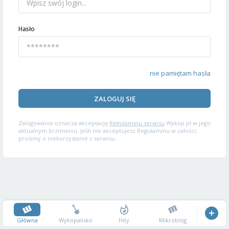
Hasło
nie pamiętam hasła
ZALOGUJ SIĘ
Zalogowanie oznacza akceptację
Regulaminu serwisu
Wykop.pl w jego
aktualnym brzmieniu. Jeśli nie akceptujesz Regulaminu w całości,
prosimy o niekorzystanie z serwisu.
Główna
Wykopalisko
Hity
Mikroblog