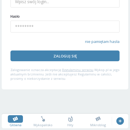
Hasło
nie pamiętam hasła
ZALOGUJ SIĘ
Zalogowanie oznacza akceptację
Regulaminu serwisu
Wykop.pl w jego
aktualnym brzmieniu. Jeśli nie akceptujesz Regulaminu w całości,
prosimy o niekorzystanie z serwisu.
Główna
Wykopalisko
Hity
Mikroblog