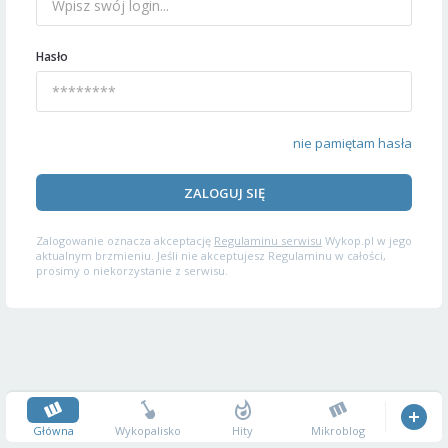
Hasło
nie pamiętam hasła
ZALOGUJ SIĘ
Zalogowanie oznacza akceptację
Regulaminu serwisu
Wykop.pl w jego
aktualnym brzmieniu. Jeśli nie akceptujesz Regulaminu w całości,
prosimy o niekorzystanie z serwisu.
Główna
Wykopalisko
Hity
Mikroblog