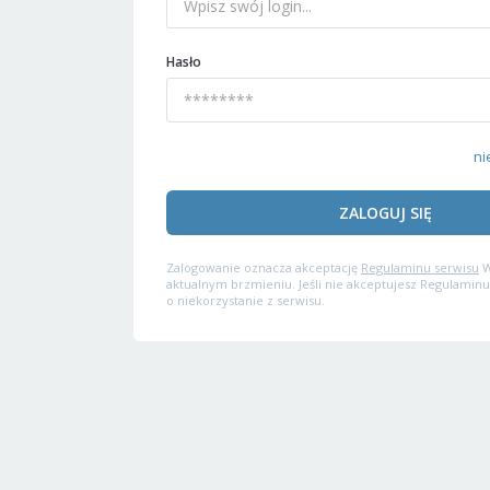
Hasło
ni
ZALOGUJ SIĘ
Zalogowanie oznacza akceptację
Regulaminu serwisu
W
aktualnym brzmieniu. Jeśli nie akceptujesz Regulaminu
o niekorzystanie z serwisu.