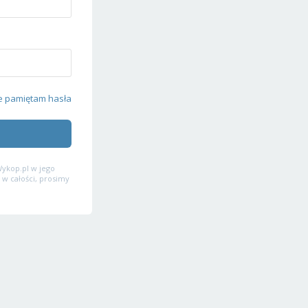
e pamiętam hasła
ykop.pl w jego
 w całości, prosimy