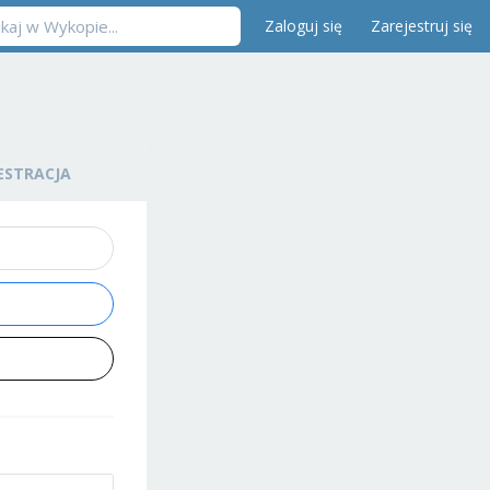
Zaloguj się
Zarejestruj się
ESTRACJA