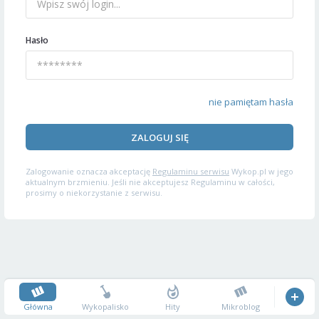
Hasło
nie pamiętam hasła
ZALOGUJ SIĘ
Zalogowanie oznacza akceptację
Regulaminu serwisu
Wykop.pl w jego
aktualnym brzmieniu. Jeśli nie akceptujesz Regulaminu w całości,
prosimy o niekorzystanie z serwisu.
Główna
Wykopalisko
Hity
Mikroblog