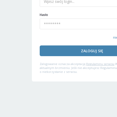
Hasło
ni
ZALOGUJ SIĘ
Zalogowanie oznacza akceptację
Regulaminu serwisu
W
aktualnym brzmieniu. Jeśli nie akceptujesz Regulaminu
o niekorzystanie z serwisu.