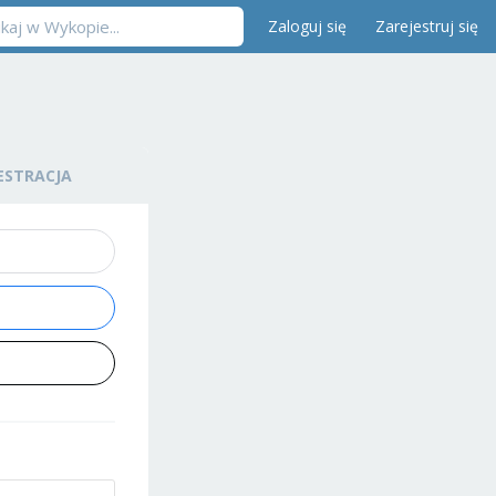
Zaloguj się
Zarejestruj się
ESTRACJA