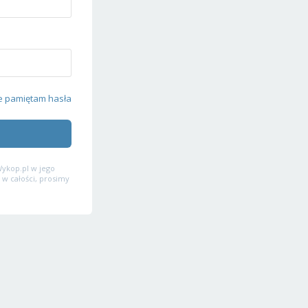
e pamiętam hasła
ykop.pl w jego
 w całości, prosimy