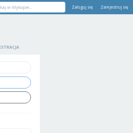
Zaloguj się
Zarejestruj się
ESTRACJA