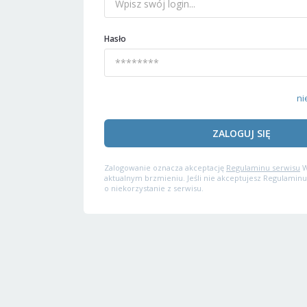
Hasło
ni
ZALOGUJ SIĘ
Zalogowanie oznacza akceptację
Regulaminu serwisu
W
aktualnym brzmieniu. Jeśli nie akceptujesz Regulaminu
o niekorzystanie z serwisu.