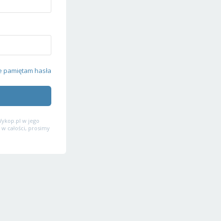
e pamiętam hasła
ykop.pl w jego
 w całości, prosimy