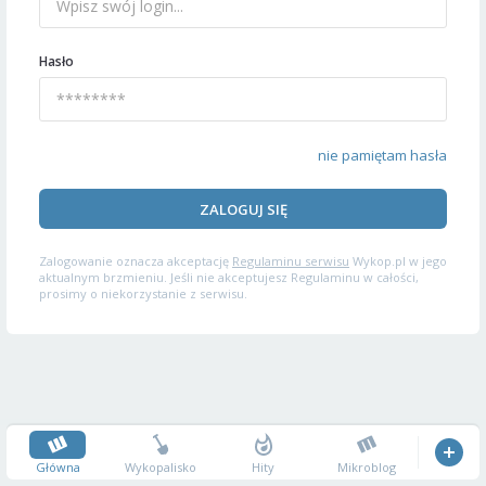
Hasło
nie pamiętam hasła
ZALOGUJ SIĘ
Zalogowanie oznacza akceptację
Regulaminu serwisu
Wykop.pl w jego
aktualnym brzmieniu. Jeśli nie akceptujesz Regulaminu w całości,
prosimy o niekorzystanie z serwisu.
Główna
Wykopalisko
Hity
Mikroblog