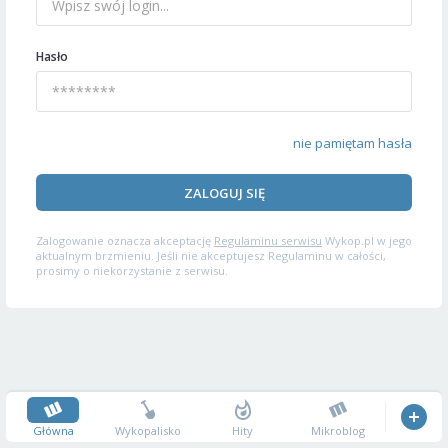
Hasło
nie pamiętam hasła
ZALOGUJ SIĘ
Zalogowanie oznacza akceptację
Regulaminu serwisu
Wykop.pl w jego
aktualnym brzmieniu. Jeśli nie akceptujesz Regulaminu w całości,
prosimy o niekorzystanie z serwisu.
Główna
Wykopalisko
Hity
Mikroblog