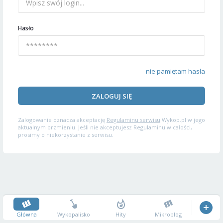
Hasło
nie pamiętam hasła
ZALOGUJ SIĘ
Zalogowanie oznacza akceptację
Regulaminu serwisu
Wykop.pl w jego
aktualnym brzmieniu. Jeśli nie akceptujesz Regulaminu w całości,
prosimy o niekorzystanie z serwisu.
Główna
Wykopalisko
Hity
Mikroblog