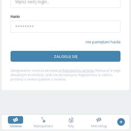
Hasło
nie pamiętam hasła
ZALOGUJ SIĘ
Zalogowanie oznacza akceptację
Regulaminu serwisu
Wykop.pl w jego
aktualnym brzmieniu. Jeśli nie akceptujesz Regulaminu w całości,
prosimy o niekorzystanie z serwisu.
Główna
Wykopalisko
Hity
Mikroblog