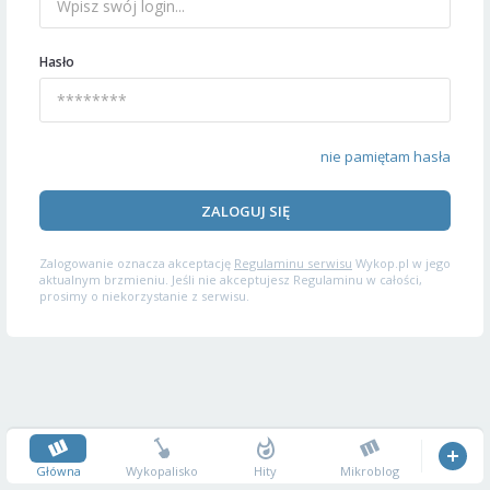
Hasło
nie pamiętam hasła
ZALOGUJ SIĘ
Zalogowanie oznacza akceptację
Regulaminu serwisu
Wykop.pl w jego
aktualnym brzmieniu. Jeśli nie akceptujesz Regulaminu w całości,
prosimy o niekorzystanie z serwisu.
Główna
Wykopalisko
Hity
Mikroblog