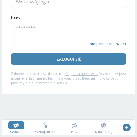
Hasło
nie pamiętam hasła
ZALOGUJ SIĘ
Zalogowanie oznacza akceptację
Regulaminu serwisu
Wykop.pl w jego
aktualnym brzmieniu. Jeśli nie akceptujesz Regulaminu w całości,
prosimy o niekorzystanie z serwisu.
Główna
Wykopalisko
Hity
Mikroblog