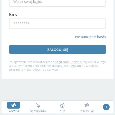
Hasło
nie pamiętam hasła
ZALOGUJ SIĘ
Zalogowanie oznacza akceptację
Regulaminu serwisu
Wykop.pl w jego
aktualnym brzmieniu. Jeśli nie akceptujesz Regulaminu w całości,
prosimy o niekorzystanie z serwisu.
Główna
Wykopalisko
Hity
Mikroblog