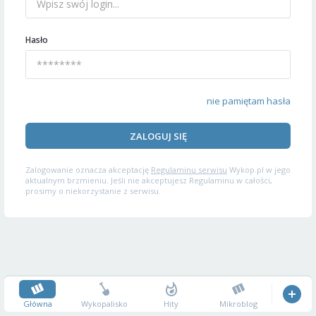
Hasło
nie pamiętam hasła
ZALOGUJ SIĘ
Zalogowanie oznacza akceptację
Regulaminu serwisu
Wykop.pl w jego
aktualnym brzmieniu. Jeśli nie akceptujesz Regulaminu w całości,
prosimy o niekorzystanie z serwisu.
Główna
Wykopalisko
Hity
Mikroblog