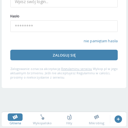
Hasło
nie pamiętam hasła
ZALOGUJ SIĘ
Zalogowanie oznacza akceptację
Regulaminu serwisu
Wykop.pl w jego
aktualnym brzmieniu. Jeśli nie akceptujesz Regulaminu w całości,
prosimy o niekorzystanie z serwisu.
Główna
Wykopalisko
Hity
Mikroblog