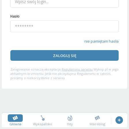
Hasło
nie pamiętam hasła
ZALOGUJ SIĘ
Zalogowanie oznacza akceptację
Regulaminu serwisu
Wykop.pl w jego
aktualnym brzmieniu. Jeśli nie akceptujesz Regulaminu w całości,
prosimy o niekorzystanie z serwisu.
Główna
Wykopalisko
Hity
Mikroblog