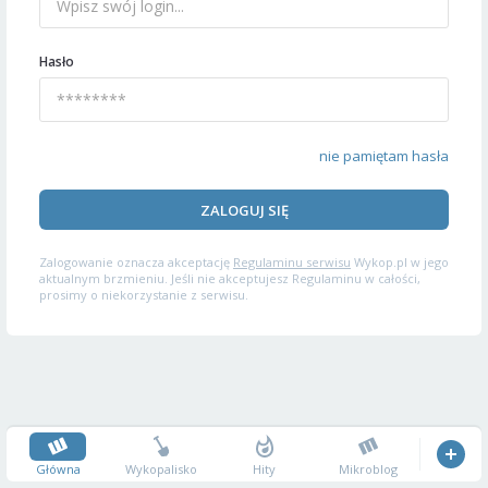
Hasło
nie pamiętam hasła
ZALOGUJ SIĘ
Zalogowanie oznacza akceptację
Regulaminu serwisu
Wykop.pl w jego
aktualnym brzmieniu. Jeśli nie akceptujesz Regulaminu w całości,
prosimy o niekorzystanie z serwisu.
Główna
Wykopalisko
Hity
Mikroblog