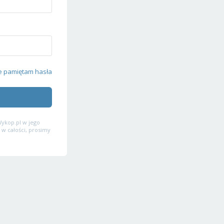
e pamiętam hasła
ykop.pl w jego
 w całości, prosimy