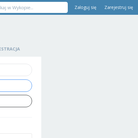
Zaloguj się
Zarejestruj się
ESTRACJA