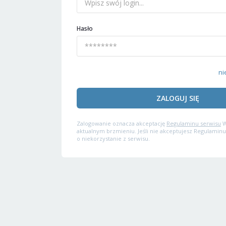
Hasło
ni
ZALOGUJ SIĘ
Zalogowanie oznacza akceptację
Regulaminu serwisu
W
aktualnym brzmieniu. Jeśli nie akceptujesz Regulaminu
o niekorzystanie z serwisu.