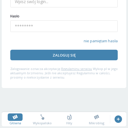
Hasło
nie pamiętam hasła
ZALOGUJ SIĘ
Zalogowanie oznacza akceptację
Regulaminu serwisu
Wykop.pl w jego
aktualnym brzmieniu. Jeśli nie akceptujesz Regulaminu w całości,
prosimy o niekorzystanie z serwisu.
Główna
Wykopalisko
Hity
Mikroblog