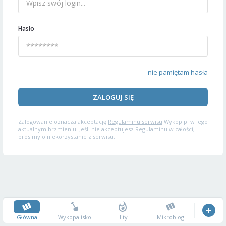
Hasło
nie pamiętam hasła
ZALOGUJ SIĘ
Zalogowanie oznacza akceptację
Regulaminu serwisu
Wykop.pl w jego
aktualnym brzmieniu. Jeśli nie akceptujesz Regulaminu w całości,
prosimy o niekorzystanie z serwisu.
Główna
Wykopalisko
Hity
Mikroblog