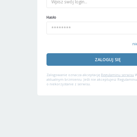
Hasło
ni
ZALOGUJ SIĘ
Zalogowanie oznacza akceptację
Regulaminu serwisu
W
aktualnym brzmieniu. Jeśli nie akceptujesz Regulaminu
o niekorzystanie z serwisu.