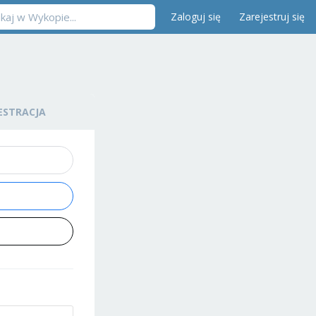
Zaloguj się
Zarejestruj się
ESTRACJA