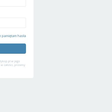
e pamiętam hasła
ykop.pl w jego
 w całości, prosimy