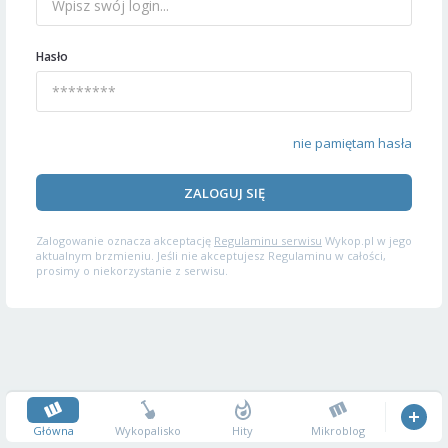
Hasło
nie pamiętam hasła
ZALOGUJ SIĘ
Zalogowanie oznacza akceptację
Regulaminu serwisu
Wykop.pl w jego
aktualnym brzmieniu. Jeśli nie akceptujesz Regulaminu w całości,
prosimy o niekorzystanie z serwisu.
Główna
Wykopalisko
Hity
Mikroblog