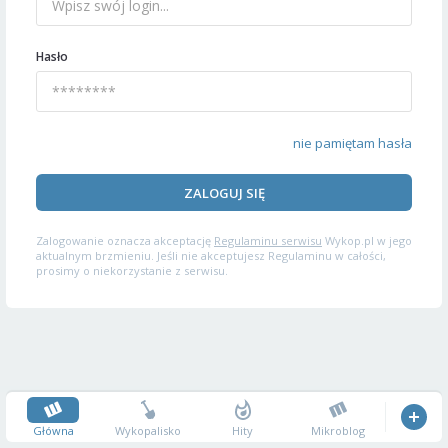
Hasło
nie pamiętam hasła
ZALOGUJ SIĘ
Zalogowanie oznacza akceptację
Regulaminu serwisu
Wykop.pl w jego
aktualnym brzmieniu. Jeśli nie akceptujesz Regulaminu w całości,
prosimy o niekorzystanie z serwisu.
Główna
Wykopalisko
Hity
Mikroblog