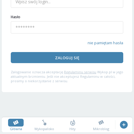
Hasło
nie pamiętam hasła
ZALOGUJ SIĘ
Zalogowanie oznacza akceptację
Regulaminu serwisu
Wykop.pl w jego
aktualnym brzmieniu. Jeśli nie akceptujesz Regulaminu w całości,
prosimy o niekorzystanie z serwisu.
Główna
Wykopalisko
Hity
Mikroblog