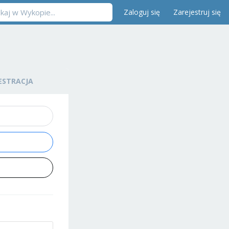
Zaloguj się
Zarejestruj się
ESTRACJA