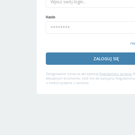
Hasło
ni
ZALOGUJ SIĘ
Zalogowanie oznacza akceptację
Regulaminu serwisu
W
aktualnym brzmieniu. Jeśli nie akceptujesz Regulaminu
o niekorzystanie z serwisu.