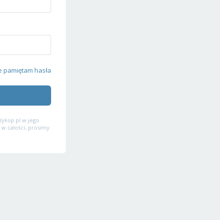
e pamiętam hasła
ykop.pl w jego
 w całości, prosimy