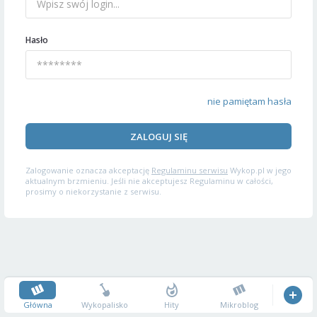
Hasło
nie pamiętam hasła
ZALOGUJ SIĘ
Zalogowanie oznacza akceptację
Regulaminu serwisu
Wykop.pl w jego
aktualnym brzmieniu. Jeśli nie akceptujesz Regulaminu w całości,
prosimy o niekorzystanie z serwisu.
Główna
Wykopalisko
Hity
Mikroblog