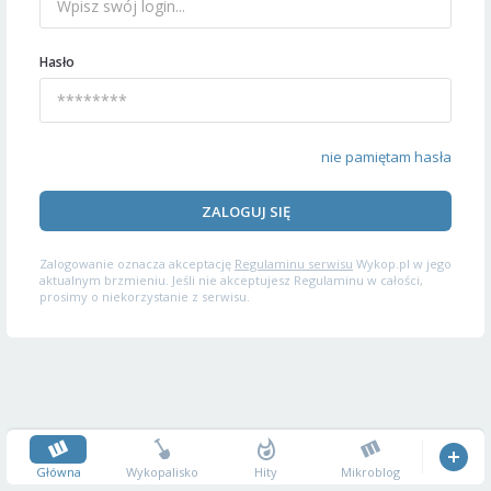
Hasło
nie pamiętam hasła
ZALOGUJ SIĘ
Zalogowanie oznacza akceptację
Regulaminu serwisu
Wykop.pl w jego
aktualnym brzmieniu. Jeśli nie akceptujesz Regulaminu w całości,
prosimy o niekorzystanie z serwisu.
Główna
Wykopalisko
Hity
Mikroblog