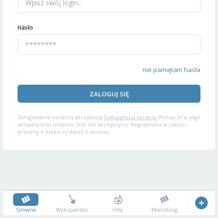
Hasło
nie pamiętam hasła
ZALOGUJ SIĘ
Zalogowanie oznacza akceptację
Regulaminu serwisu
Wykop.pl w jego
aktualnym brzmieniu. Jeśli nie akceptujesz Regulaminu w całości,
prosimy o niekorzystanie z serwisu.
Główna
Wykopalisko
Hity
Mikroblog