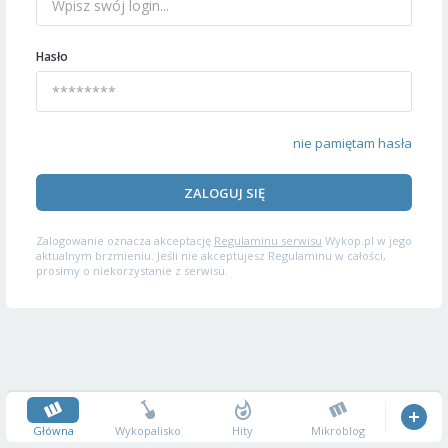
Hasło
nie pamiętam hasła
ZALOGUJ SIĘ
Zalogowanie oznacza akceptację
Regulaminu serwisu
Wykop.pl w jego
aktualnym brzmieniu. Jeśli nie akceptujesz Regulaminu w całości,
prosimy o niekorzystanie z serwisu.
Główna
Wykopalisko
Hity
Mikroblog