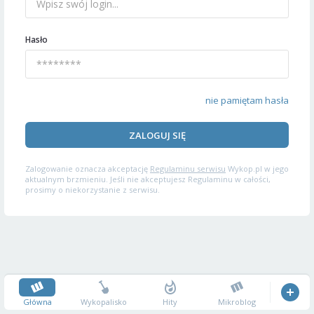
Hasło
nie pamiętam hasła
ZALOGUJ SIĘ
Zalogowanie oznacza akceptację
Regulaminu serwisu
Wykop.pl w jego
aktualnym brzmieniu. Jeśli nie akceptujesz Regulaminu w całości,
prosimy o niekorzystanie z serwisu.
Główna
Wykopalisko
Hity
Mikroblog