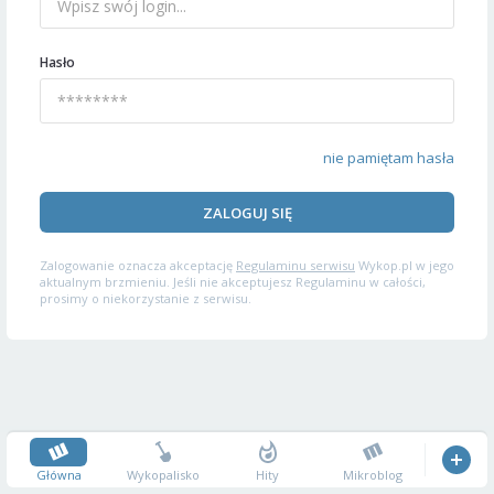
Hasło
nie pamiętam hasła
ZALOGUJ SIĘ
Zalogowanie oznacza akceptację
Regulaminu serwisu
Wykop.pl w jego
aktualnym brzmieniu. Jeśli nie akceptujesz Regulaminu w całości,
prosimy o niekorzystanie z serwisu.
Główna
Wykopalisko
Hity
Mikroblog