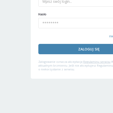
Hasło
ni
ZALOGUJ SIĘ
Zalogowanie oznacza akceptację
Regulaminu serwisu
W
aktualnym brzmieniu. Jeśli nie akceptujesz Regulaminu
o niekorzystanie z serwisu.