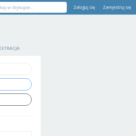
Zaloguj się
Zarejestruj się
ESTRACJA