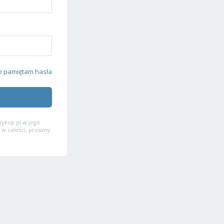
e pamiętam hasła
ykop.pl w jego
 w całości, prosimy