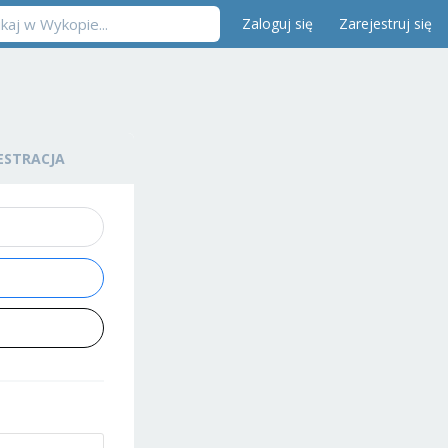
Zaloguj się
Zarejestruj się
ESTRACJA