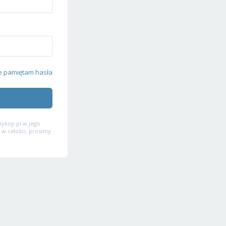
e pamiętam hasła
ykop.pl w jego
 w całości, prosimy