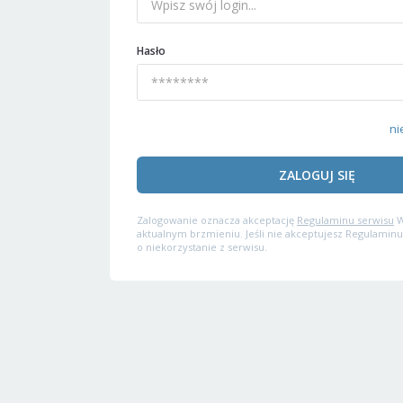
Hasło
ni
ZALOGUJ SIĘ
Zalogowanie oznacza akceptację
Regulaminu serwisu
W
aktualnym brzmieniu. Jeśli nie akceptujesz Regulaminu
o niekorzystanie z serwisu.