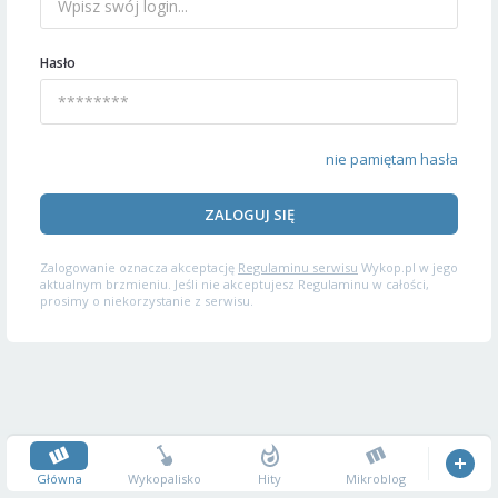
Hasło
nie pamiętam hasła
ZALOGUJ SIĘ
Zalogowanie oznacza akceptację
Regulaminu serwisu
Wykop.pl w jego
aktualnym brzmieniu. Jeśli nie akceptujesz Regulaminu w całości,
prosimy o niekorzystanie z serwisu.
Główna
Wykopalisko
Hity
Mikroblog