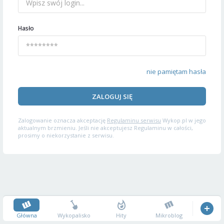
Hasło
nie pamiętam hasła
ZALOGUJ SIĘ
Zalogowanie oznacza akceptację
Regulaminu serwisu
Wykop.pl w jego
aktualnym brzmieniu. Jeśli nie akceptujesz Regulaminu w całości,
prosimy o niekorzystanie z serwisu.
Główna
Wykopalisko
Hity
Mikroblog