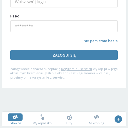
Hasło
nie pamiętam hasła
ZALOGUJ SIĘ
Zalogowanie oznacza akceptację
Regulaminu serwisu
Wykop.pl w jego
aktualnym brzmieniu. Jeśli nie akceptujesz Regulaminu w całości,
prosimy o niekorzystanie z serwisu.
Główna
Wykopalisko
Hity
Mikroblog