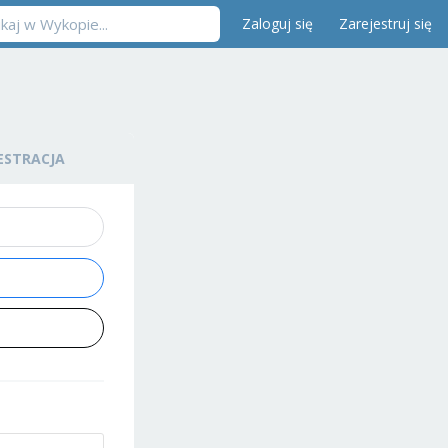
Zaloguj się
Zarejestruj się
ESTRACJA