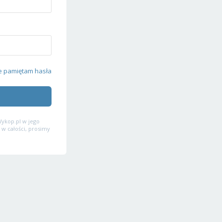
e pamiętam hasła
ykop.pl w jego
 w całości, prosimy