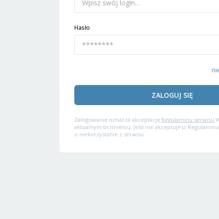
Hasło
ni
ZALOGUJ SIĘ
Zalogowanie oznacza akceptację
Regulaminu serwisu
W
aktualnym brzmieniu. Jeśli nie akceptujesz Regulaminu
o niekorzystanie z serwisu.