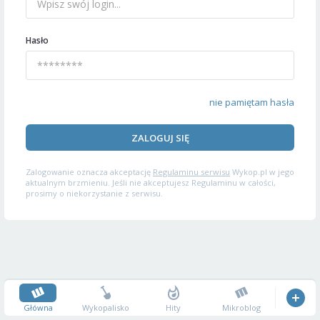
Hasło
nie pamiętam hasła
ZALOGUJ SIĘ
Zalogowanie oznacza akceptację
Regulaminu serwisu
Wykop.pl w jego
aktualnym brzmieniu. Jeśli nie akceptujesz Regulaminu w całości,
prosimy o niekorzystanie z serwisu.
Główna
Wykopalisko
Hity
Mikroblog