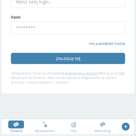
Hasło
nie pamiętam hasła
ZALOGUJ SIĘ
Zalogowanie oznacza akceptację
Regulaminu serwisu
Wykop.pl w jego
aktualnym brzmieniu. Jeśli nie akceptujesz Regulaminu w całości,
prosimy o niekorzystanie z serwisu.
Główna
Wykopalisko
Hity
Mikroblog