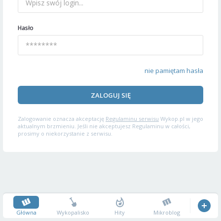
Hasło
nie pamiętam hasła
ZALOGUJ SIĘ
Zalogowanie oznacza akceptację
Regulaminu serwisu
Wykop.pl w jego
aktualnym brzmieniu. Jeśli nie akceptujesz Regulaminu w całości,
prosimy o niekorzystanie z serwisu.
Główna
Wykopalisko
Hity
Mikroblog