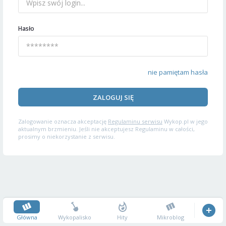
Hasło
nie pamiętam hasła
ZALOGUJ SIĘ
Zalogowanie oznacza akceptację
Regulaminu serwisu
Wykop.pl w jego
aktualnym brzmieniu. Jeśli nie akceptujesz Regulaminu w całości,
prosimy o niekorzystanie z serwisu.
Główna
Wykopalisko
Hity
Mikroblog