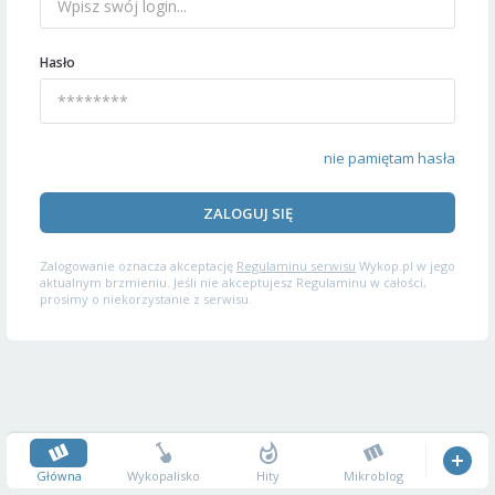
Hasło
nie pamiętam hasła
ZALOGUJ SIĘ
Zalogowanie oznacza akceptację
Regulaminu serwisu
Wykop.pl w jego
aktualnym brzmieniu. Jeśli nie akceptujesz Regulaminu w całości,
prosimy o niekorzystanie z serwisu.
Główna
Wykopalisko
Hity
Mikroblog