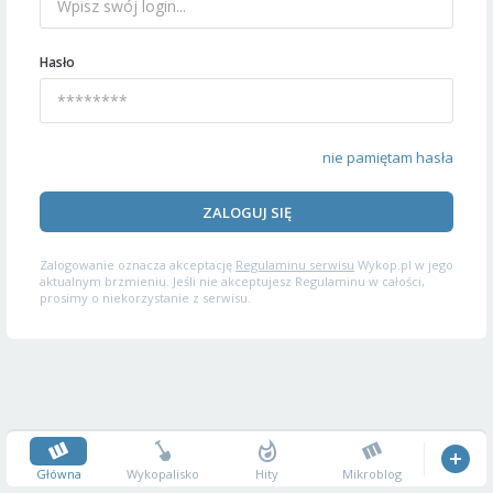
Hasło
nie pamiętam hasła
ZALOGUJ SIĘ
Zalogowanie oznacza akceptację
Regulaminu serwisu
Wykop.pl w jego
aktualnym brzmieniu. Jeśli nie akceptujesz Regulaminu w całości,
prosimy o niekorzystanie z serwisu.
Główna
Wykopalisko
Hity
Mikroblog