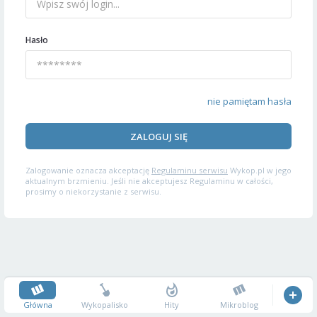
Hasło
nie pamiętam hasła
ZALOGUJ SIĘ
Zalogowanie oznacza akceptację
Regulaminu serwisu
Wykop.pl w jego
aktualnym brzmieniu. Jeśli nie akceptujesz Regulaminu w całości,
prosimy o niekorzystanie z serwisu.
Główna
Wykopalisko
Hity
Mikroblog