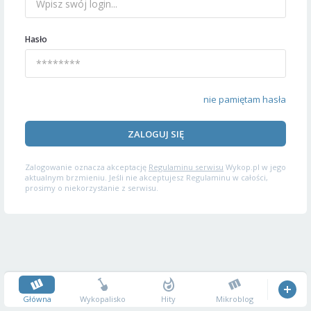
Hasło
nie pamiętam hasła
ZALOGUJ SIĘ
Zalogowanie oznacza akceptację
Regulaminu serwisu
Wykop.pl w jego
aktualnym brzmieniu. Jeśli nie akceptujesz Regulaminu w całości,
prosimy o niekorzystanie z serwisu.
Główna
Wykopalisko
Hity
Mikroblog