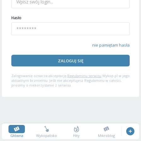
Hasło
nie pamiętam hasła
ZALOGUJ SIĘ
Zalogowanie oznacza akceptację
Regulaminu serwisu
Wykop.pl w jego
aktualnym brzmieniu. Jeśli nie akceptujesz Regulaminu w całości,
prosimy o niekorzystanie z serwisu.
Główna
Wykopalisko
Hity
Mikroblog