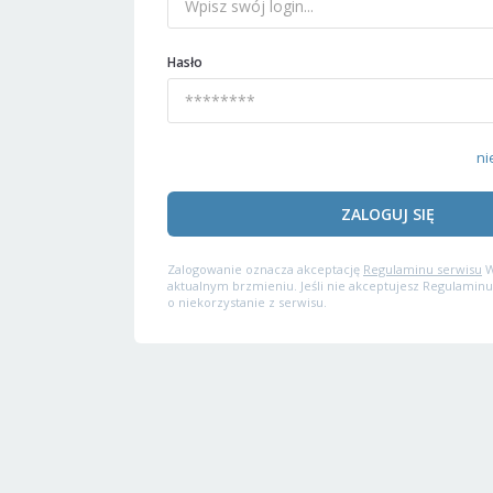
Hasło
ni
ZALOGUJ SIĘ
Zalogowanie oznacza akceptację
Regulaminu serwisu
W
aktualnym brzmieniu. Jeśli nie akceptujesz Regulaminu
o niekorzystanie z serwisu.