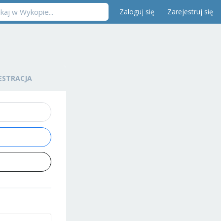
Zaloguj się
Zarejestruj się
ESTRACJA