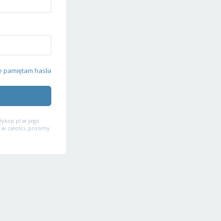
e pamiętam hasła
ykop.pl w jego
 w całości, prosimy